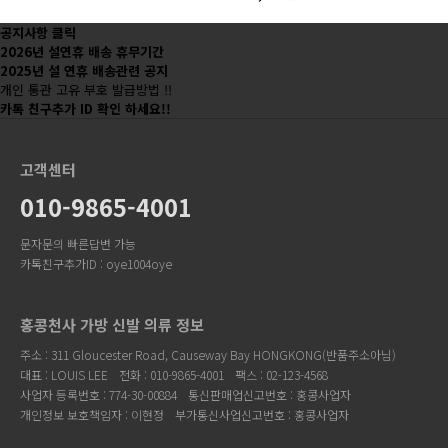
공지사항 클릭
2026년 설연휴 배송 휴무기간
2025년 설 연휴 배송관련 공지
개인 통관 고유 부호 발급방법 !!
카톡 친구추가 ID 확인 하세요!!
고객센터
010-9865-4001
문자문의 빠른답변 가능
카톡친구추가ID : oye1004oye
홍콩천사 가방 신발 의류 정보
주소 : 311 Gloucester Road, Causeway Bay HONGKONG(반품주소아님)
대표 : LOUIS LEE
전화 : 010-9865-4001
팩스 : 02-123-4568
사업자 등록번호 : 774-30-00884
통신판매업신고번호 : 홍콩사업자
개인정보 보호책임자 : 이현정
부가통신사업신고번호 : 홍콩사업자