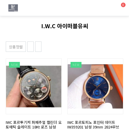
0
I.W.C 아이떠블유씨
상품정렬
NEW
NEW
IWC 포르투기저 퍼페추얼 캘린더 오
IWC 포르토피노 포인터 데이트
토매틱 슬레이트 18Kt 로즈 남성
IW359201 남성 39mm 2824무브