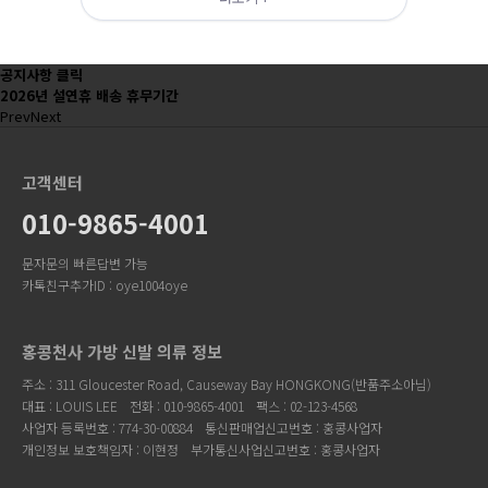
공지사항 클릭
2026년 설연휴 배송 휴무기간
Prev
Next
고객센터
010-9865-4001
문자문의 빠른답변 가능
카톡친구추가ID : oye1004oye
홍콩천사 가방 신발 의류 정보
주소 : 311 Gloucester Road, Causeway Bay HONGKONG(반품주소아님)
대표 : LOUIS LEE
전화 : 010-9865-4001
팩스 : 02-123-4568
사업자 등록번호 : 774-30-00884
통신판매업신고번호 : 홍콩사업자
개인정보 보호책임자 : 이현정
부가통신사업신고번호 : 홍콩사업자