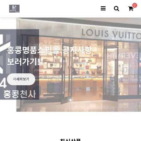
0
홍콩명품쇼핑몰 공지사항
보러가기!!