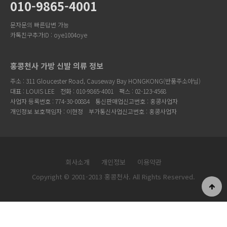
010-9865-4001
문자문의 빠른답변 가능
카톡친구추가ID : oye1004oye
홍콩천사 가방 신발 의류 정보
주소 : 311 Gloucester Road, Causeway Bay HONGKONG(반품주소아님)
대표 : LOUIS LEE
전화 : 010-9865-4001
팩스 : 02-123-4568
사업자 등록번호 : 774-30-00884
통신판매업신고번호 : 홍콩사업자
개인정보 보호책임자 : 이현정
부가통신사업신고번호 : 홍콩사업자
회사소개
개인정보
이용약관
Copyright © 2001-2013 홍콩천사. All Rights Reserved.