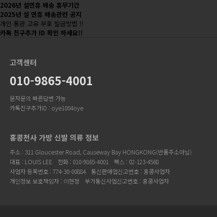
2026년 설연휴 배송 휴무기간
2025년 설 연휴 배송관련 공지
개인 통관 고유 부호 발급방법 !!
카톡 친구추가 ID 확인 하세요!!
고객센터
010-9865-4001
문자문의 빠른답변 가능
카톡친구추가ID : oye1004oye
홍콩천사 가방 신발 의류 정보
주소 : 311 Gloucester Road, Causeway Bay HONGKONG(반품주소아님)
대표 : LOUIS LEE
전화 : 010-9865-4001
팩스 : 02-123-4568
사업자 등록번호 : 774-30-00884
통신판매업신고번호 : 홍콩사업자
개인정보 보호책임자 : 이현정
부가통신사업신고번호 : 홍콩사업자