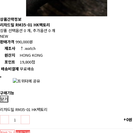
상품간략정보
리차드밀 RM35-01 HK팩토리
상품 선택옵션 0 개, 추가옵션 0 개
NEW
판매가격
990,000원
제조사
↑.watch
원산지
HONG KONG
포인트
19,800점
배송비결제
무료배송
구매기능
닫기
리차드밀 RM35-01 HK팩토리
+0원
장바구니
바로구매