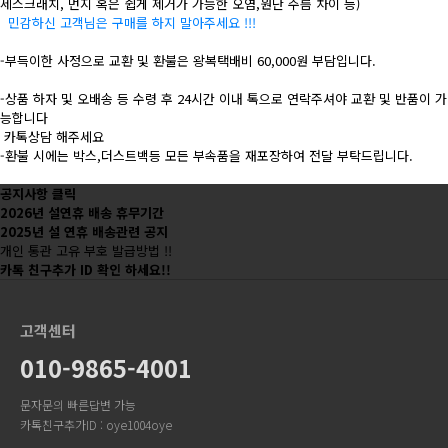
세스크래치, 먼지 혹은 쉽게 제거가 가능한 오염,원단 주름 차이 등)
민감하신 고객님은 구매를 하지 말아주세요 !!!
-부득이한 사정으로 교환 및 환불은 왕복택배비 60,000원 부담입니다.
-상품 하자 및 오배송 등 수령 후 24시간 이내 톡으로 연락주셔야 교환 및 반품이 가
능합니다
카톡상담 해주세요
-환불 시에는 박스,더스트백등 모든 부속품을 재포장하여 전달 부탁드립니다.
공지사항 클릭
2026년 설연휴 배송 휴무기간
2025년 설 연휴 배송관련 공지
개인 통관 고유 부호 발급방법 !!
카톡 친구추가 ID 확인 하세요!!
고객센터
010-9865-4001
문자문의 빠른답변 가능
카톡친구추가ID : oye1004oye