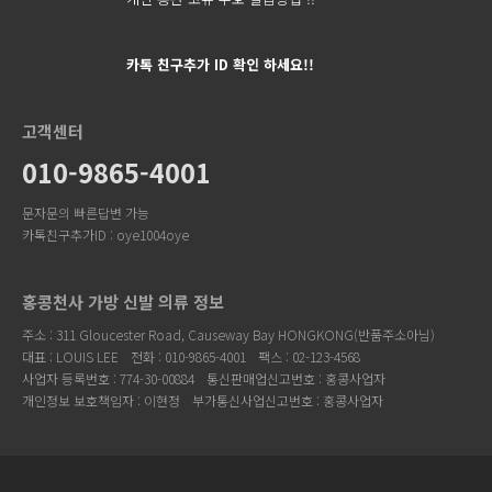
카톡 친구추가 ID 확인 하세요!!
고객센터
010-9865-4001
문자문의 빠른답변 가능
카톡친구추가ID : oye1004oye
홍콩천사 가방 신발 의류 정보
주소 : 311 Gloucester Road, Causeway Bay HONGKONG(반품주소아님)
대표 : LOUIS LEE
전화 : 010-9865-4001
팩스 : 02-123-4568
사업자 등록번호 : 774-30-00884
통신판매업신고번호 : 홍콩사업자
개인정보 보호책임자 : 이현정
부가통신사업신고번호 : 홍콩사업자